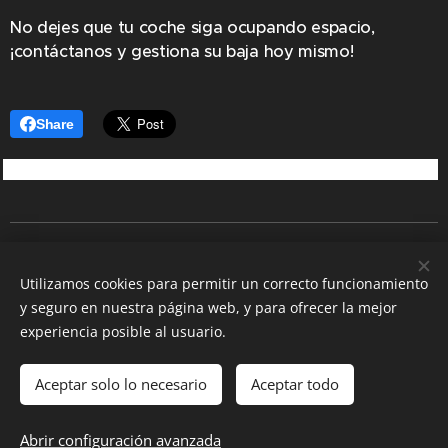
No dejes que tu coche siga ocupando espacio,
¡contáctanos y gestiona su baja hoy mismo!
Share
VELEZ PETIT S.L
C/ Mossen Antoni Paradis 18, Santa Oliva, 43710 (+34)
Utilizamos cookies para permitir un correcto funcionamiento
977679737
y seguro en nuestra página web, y para ofrecer la mejor
2026
experiencia posible al usuario.
Desguace Vélez Petit – Desguace en Santa Oliva, Tarragona |
Baja DGT y Recambios
Aceptar solo lo necesario
Aceptar todo
PROTECCIÓN DE DATOS
AVISO LEGAL
info@velezpetit.es
Cookies
Abrir configuración avanzada