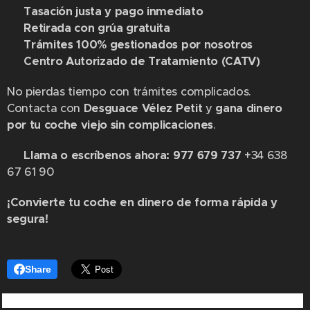
✔
Tasación justa y pago inmediato
💰
✔
Retirada con grúa gratuita
🚛
✔
Trámites 100% gestionados por nosotros
📑
✔
Centro Autorizado de Tratamiento (CATV)
♻
No pierdas tiempo con trámites complicados.
Contacta con
Desguace Vélez Petit
y
gana dinero
por tu coche viejo sin complicaciones
.
📞
Llama o escríbenos ahora: 977 679 737
+34 638
67 61 90
¡Convierte tu coche en dinero de forma rápida y
segura! 🚗💶
Share