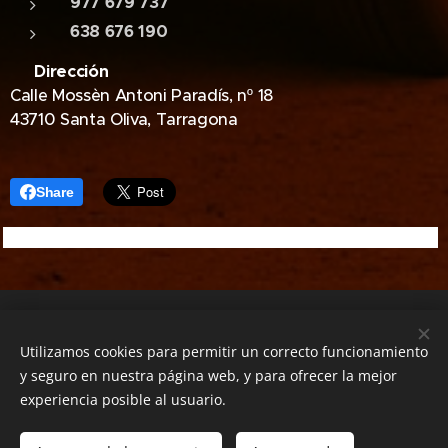
977 679 737
638 676 190
📍 Dirección
Calle Mossèn Antoni Paradís, nº 18
43710 Santa Oliva, Tarragona
Share
VELEZ PETIT S.L
C/ Mossen Antoni Paradis 18, Santa Oliva, 43710 (+34)
Utilizamos cookies para permitir un correcto funcionamiento
977679737
y seguro en nuestra página web, y para ofrecer la mejor
2026
experiencia posible al usuario.
Desguace Vélez Petit – Desguace en Santa Oliva, Tarragona |
Baja DGT y Recambios