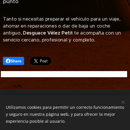
punto
Tanto si necesitas preparar el vehículo para un viaje,
ahorrar en reparaciones o dar de baja un coche
antiguo,
Desguace Vélez Petit
te acompaña con un
servicio cercano, profesional y completo.
Share
VELEZ PETIT S.L
C/ Mossen Antoni Paradis 18, Santa Oliva, 43710 (+34)
Utilizamos cookies para permitir un correcto funcionamiento
977679737
y seguro en nuestra página web, y para ofrecer la mejor
2026
experiencia posible al usuario.
Desguace Vélez Petit – Desguace en Santa Oliva, Tarragona |