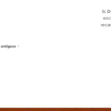
Sí,
D
exc
reca
s antiguos