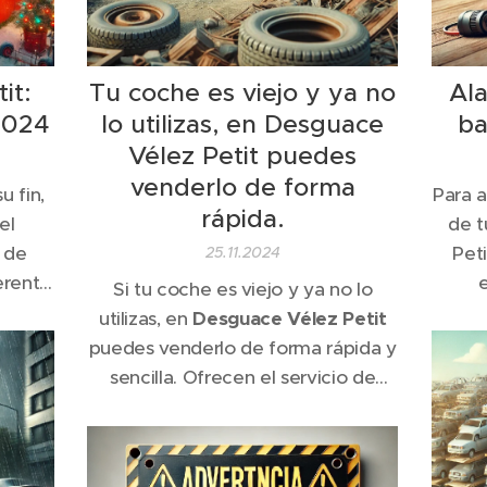
it:
Tu coche es viejo y ya no
Ala
2024
lo utilizas, en Desguace
ba
Vélez Petit puedes
venderlo de forma
u fin,
Para a
rápida.
el
de t
 de
Pet
25.11.2024
ferente
e
Si tu coche es viejo y ya no lo
de
utilizas, en
Desguace Vélez Petit
til en
puedes venderlo de forma rápida y
año ha
sencilla. Ofrecen el servicio de
o solo
compra de todo tipo de vehículos,
nto
independientemente de su estado,
n...
para gestionarlos y darlos de baja