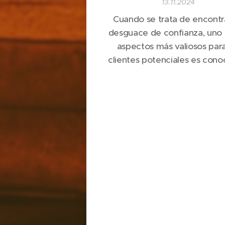
13.11.2024
Cuando se trata de encontr
desguace de confianza, uno 
aspectos más valiosos para
clientes potenciales es conoc
experiencias y opiniones de
usuarios. Las reseñas de Goo
han convertido en una fu
confiable para evaluar negoc
Desguace Vélez Petit
h
destacado por recibir una 
cantidad de...