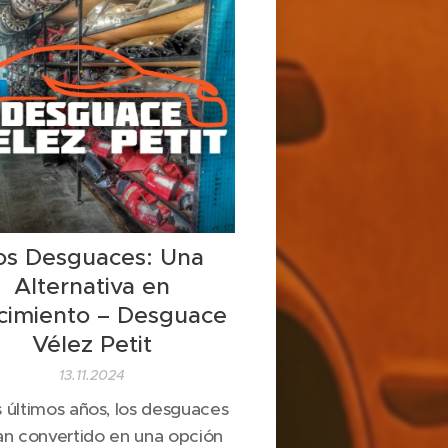
somos expertos en el
antelamiento y reciclaje de
culos, garantizando procesos
guros y respetuosos con el
 ambiente. Te contamos por
legirnos para deshacerte de
tu coche o...
os Desguaces: Una
Alternativa en
cimiento – Desguace
Vélez Petit
13.11.2024
s últimos años, los desguaces
an convertido en una opción