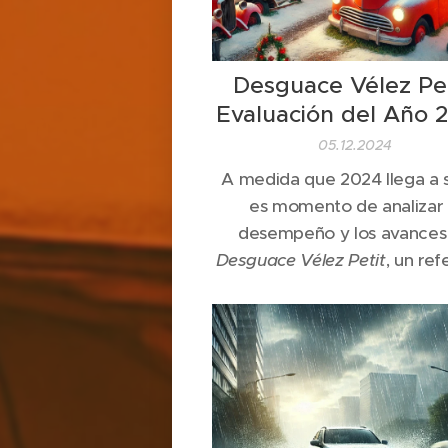
Desguace Vélez Pet
Evaluación del Año 
05.12.2024
A medida que 2024 llega a s
es momento de analizar 
desempeño y los avances
Desguace Vélez Petit
, un re
en la gestión y reciclaje 
vehículos al final de su vida ú
la región de Andalucía. Este 
sido clave para la empresa, n
en términos de crecimie
económico, sino también e