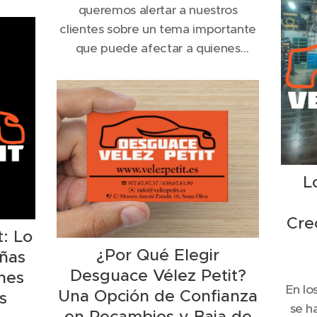
s ideas
queremos alertar a nuestros
desm
ulo en
clientes sobre un tema importante
vehí
stas
que puede afectar a quienes
se
desean dar de baja su vehículo de
medio
manera segura. Actualmente,
qué e
existen numerosas empresas que
aseguran poder tramitar la baja de
un coche, pero no están
autorizadas oficialmente para
L
hacerlo. Esto puede resultar en
problemas legales y...
Cre
: Lo
¿Por Qué Elegir
ñas
Desguace Vélez Petit?
nes
En lo
Una Opción de Confianza
s
se h
en Recambios y Baja de