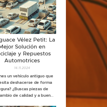
uace Vélez Petit: La
Mejor Solución en
ciclaje y Repuestos
Automotrices
14.11.2024
nes un vehículo antiguo que
esita deshacerse de forma
egura? ¿Buscas piezas de
ambio de calidad y a buen
io?
En Desguace Vélez Petit