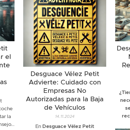
en el mismo día.
tit
Desg
r el
nte
Re
Desguace Vélez Petit
ias
Advierte: Cuidado con
Empresas No
¿Tie
Autorizadas para la Baja
nec
t
de Vehículos
s
coche
rec
ar la
14.11.2024
prec
nsejos
En
Desguace Vélez Petit