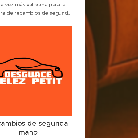
a vez más valorada para la
ra de recambios de segunda
y la gestión responsable de
los al final de su vida útil. En
 contexto,
Desguace Vélez
se destaca como uno de los
entes del sector, ofreciendo
o recambios de calidad como
servicios...
cambios de segunda
mano