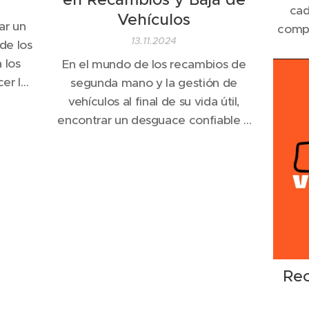
cad
Vehículos
ar un
comp
13.11.2024
de los
mano 
 los
En el mundo de los recambios de
vehícu
er las
segunda mano y la gestión de
este
 otros
vehículos al final de su vida útil,
Petit
gle se
encontrar un desguace confiable y
refer
ente
profesional es fundamental.
tant
ios, y
Desguace Vélez Petit
se ha
a
posicionado como una de las
gran
opciones líderes en el sector,
ofreciendo un servicio completo
de recambios, asesoría y baja de
vehículos. Si te preguntas por...
Re