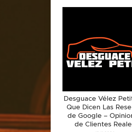
prácticos. Aquí tienes alguna
clave para mantener tu vehíc
óptimas condiciones en e
circunstancias:
Desguace Vélez Petit
Que Dicen Las Rese
de Google – Opinio
de Clientes Reale